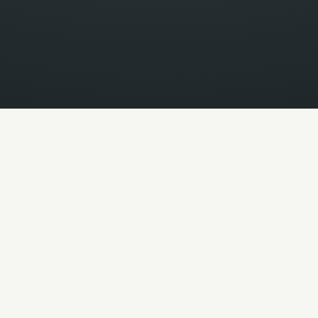
El Centro de Innovación y Diseño Avanzado es
un laboratorio de innovación e I+D, que opera
como un ecosistema donde convergen la
creatividad
, el
diseño
y la
tecnología
con el
propósito de desarrollar soluciones de
vanguardia que impulsen la sostenibilidad del
planeta y el desarrollo humano.